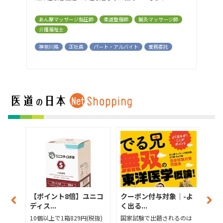
あん摩マッサージ指圧師
柔道整復師
鍼灸マッサージ師
介護福祉士
神奈川県
正社員
パート・アルバイト
業務委託
よ
【ポイント8倍】ユニコ
クーポン付与対象│-よ
クー
ディス...
く出る...
く出る.
は
10個以上で1箱829円(税抜)
国家試験で出題されるのは
国家試