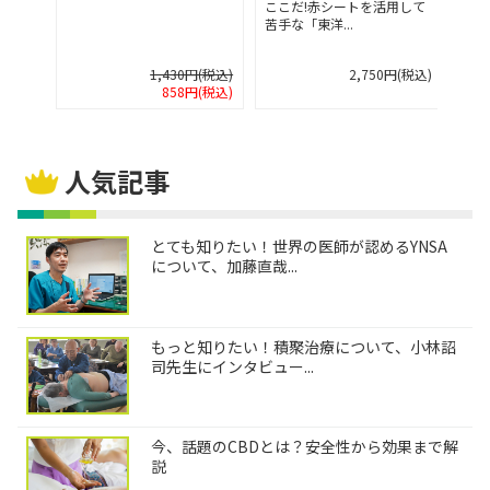
して
ここだ!赤シートを活用して
ここだ
苦手な「東洋...
苦手な「
税込)
1,430円(税込)
2,750円(税込)
858円(税込)
人気記事
とても知りたい！世界の医師が認めるYNSA
について、加藤直哉...
もっと知りたい！積聚治療について、小林詔
司先生にインタビュー...
今、話題のCBDとは？安全性から効果まで解
説