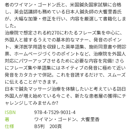
者のワイマン・ゴードン氏と、米国鍼灸国家試験に合格
し、英会話講師も務めている日本人鍼灸師の大饗里香氏
が、大幅な加筆・修正を行い、内容を厳選して書籍化しま
した。
治療院で想定される約270にわたるフレーズ集を中心に、
外国人と接するうえでの基本的なマナー、発音のポイン
ト、東洋医学用語を収録した英単語集、施術同意書や問診
票、ホームページづくりのポイントなど、治療院を外国人
対応にパワーアップさせるために必要な内容を完備! さら
にフレーズ集や単語集にはネイティブの発音に極めて近い
発音をカタカナで併記。これを音読するだけで、スムーズ
に伝えることができます。
日本で鍼灸マッサージ治療を体験したいと考えている訪日
外国人が増え始めている今こそ、新たな患者層の獲得にチ
ャレンジしてみませんか?
ISBN
978-4-7529-9031-4
著
ワイマン・ゴードン、大饗里香
仕様
B5判 200頁