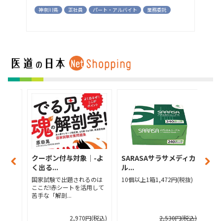
神奈川県
正社員
パート・アルバイト
業務委託
│-よ
クーポン付与対象│-よ
SARASAサラサメディカ
【
く出る...
ル...
ディ
るのは
国家試験で出題されるのは
10個以上1箱1,472円(税抜)
10
用して
ここだ!赤シートを活用して
抜)
苦手な「解剖...
円(税込)
2,970円(税込)
2,530円(税込)