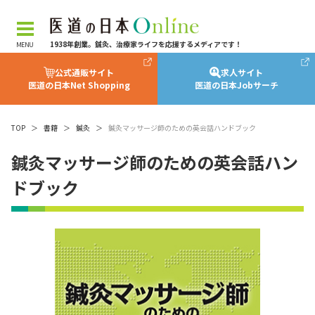
1938年創業。鍼灸、治療家ライフを応援するメディアです！
公式通販サイト
求人サイト
医道の日本Net Shopping
医道の日本Jobサーチ
TOP
＞
書籍
＞
鍼灸
＞
鍼灸マッサージ師のための英会話ハンドブック
鍼灸マッサージ師のための英会話ハン
ドブック