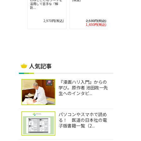
苦手な「東
活用して苦手な「解
剖...
2,750円(税込)
2,970円(税込)
2,530円(税込)
2,640円
1,650円(税込)
1,848円
人気記事
『漫画ハリ入門』からの
学び。原作者 池田政一先
生へのインタビ...
パソコンやスマホで読め
る！ 医道の日本社の電
子版書籍一覧（2...