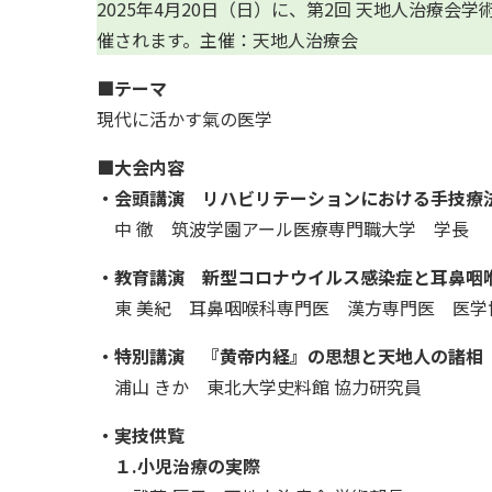
2025年4月20日（日）に、第2回 天地人治療
催されます。主催：天地人治療会
■テーマ
現代に活かす氣の医学
■大会内容
・会頭講演 リハビリテーションにおける手技療
中 徹 筑波学園アール医療専門職大学 学長
・教育講演 新型コロナウイルス感染症と耳鼻咽
東 美紀 耳鼻咽喉科専門医 漢方専門医 医学
・特別講演 『黄帝内経』の思想と天地人の諸相
浦山 きか 東北大学史料館 協力研究員
・実技供覧
【ポイント8倍】NE
【新価格】パイオネ
Oディス...
ックス(1...
１.小児治療の実際
10個以上で1箱1,584円
10個以上で1箱1973円
(税抜)
(税込)