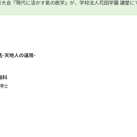
会学術大会『現代に活かす氣の医学』が、学校法人花田学園 講堂に
法-天地人の運用-
喉科
博士
クーポン付与対象│
クーポン付与対象│
【ポイント8倍】ユ
クーポ
-よく出る...
-よく出る...
ニコディス...
-よく出る
国家試験で出題される
国家試験で出題される
10個以上で1箱829円
国家試験
のはここだ!学生・受験
のはここだ!赤シートを
(税抜)
のはここ