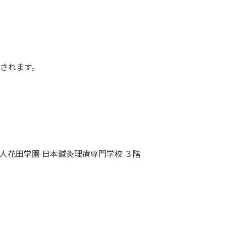
生の強い味方!生理学...
活用して苦手な「病
活用して
理...
洋...
3,520円(税込)
2,750円(税込)
1,430円(税込)
858円(税込)
表されます。
学校法人花田学園 日本鍼灸理療専門学校 ３階