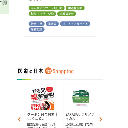
て開
あん摩マッサージ指圧師
柔道整復師
鍼灸マッサージ師
介護福祉士
神奈川県
正社員
パート・アルバイト
業務委託
ン付与対象│
クーポン付与対象│
SARASAサラサメデ
【ポイント8倍
...
-よく出る...
ィカル...
ニコディス...
で出題される
国家試験で出題される
10個以上1箱1,472円
10個以上で1箱1,6
だ!赤シートを
のはここだ!赤シートを
(税抜)
(税抜)