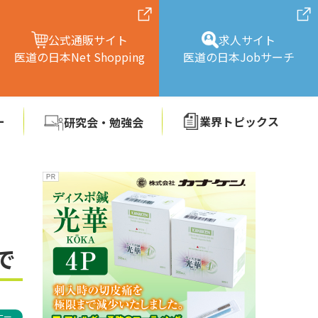
公式通販サイト
求人サイト
医道の日本Net Shopping
医道の日本Jobサーチ
ー
業界トピックス
研究会・勉強会
会
で
ナー