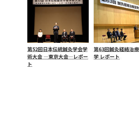
第52回日本伝統鍼灸学会学
第63回鍼灸経絡治
術大会 ―東京大会―レポー
学 レポート
ト