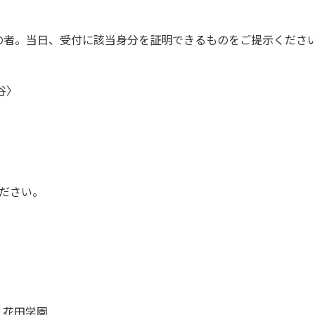
みの者。当日、受付に該当身分を証明できるものをご提示くださ
谷〉
ださい。
人 花田学園