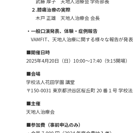
武藤 厚子 天地人治療会 学術部長
２.膝痛治療の実際
木戸 正雄 天地人治療会 会長
3,630円(税込)
2,530円(税込)
1,778円(税込)
1,870円(税込)
・一般口演発表、体験・症例報告
VAMFIT、天地人治療に関する様々な報告が発
■開催日時
2025年4月20日（日）10:00～17:40（9:15開場）
■会場
学校法人花田学園 講堂
〒150-0031 東京都渋谷区桜丘町 20 番１号 
■主催
天地人治療会
■参加費（事前申込のみ）
・会員 7,000 円〈2024 年度会費納入者〉