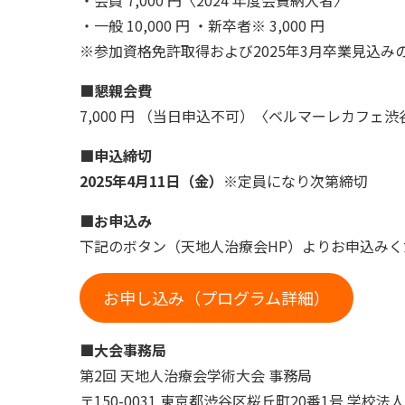
・一般 10,000 円 ・新卒者※ 3,000 円
※参加資格免許取得および2025年3月卒業見込
■懇親会費
7,000 円 （当日申込不可）〈ベルマーレカフェ渋
■申込締切
2025年4月11日（金）
※定員になり次第締切
■お申込み
下記のボタン（天地人治療会HP）よりお申込みく
お申し込み（プログラム詳細）
■大会事務局
第2回 天地人治療会学術大会 事務局
〒150-0031 東京都渋谷区桜丘町20番1号 学校法