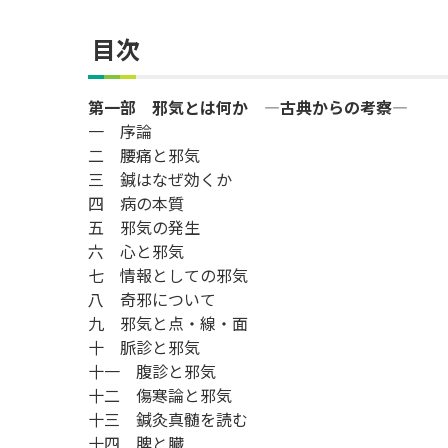
目次
第一部 邪気とは何か ―古典からの考察―
一 序論
二 腰痛と邪気
三 鍼はなぜ効くか
四 病の本質
五 邪気の発生
六 心と邪気
七 情報としての邪気
八 奇邪について
九 邪気と点・線・面
十 脈診と邪気
十一 腹診と邪気
十二 傷寒論と邪気
十三 鍼灸真髄を読む
十四 脾と臓