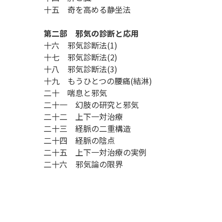
十五 奇を高める静坐法
第二部 邪気の診断と応用
十六 邪気診断法(1)
十七 邪気診断法(2)
十八 邪気診断法(3)
十九 もうひとつの腰痛(結淋)
二十 喘息と邪気
二十一 幻肢の研究と邪気
二十二 上下一対治療
二十三 経脈の二重構造
二十四 経脈の陰点
二十五 上下一対治療の実例
二十六 邪気論の限界