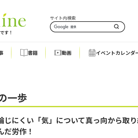
サイト内検索
アです！
事
書籍
動画
イベントカレンダ
の一歩
論じにくい「気」について真っ向から取り
んだ労作！