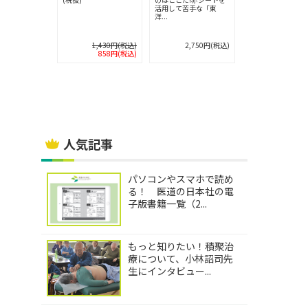
苦手な「病
活用して苦手な「東
活用して苦手な「
洋...
剖...
2,750円(税込)
1,430円(税込)
2,750円(税込)
2,970円
858円(税込)
人気記事
パソコンやスマホで読め
る！ 医道の日本社の電
子版書籍一覧（2...
もっと知りたい！積聚治
療について、小林詔司先
生にインタビュー...