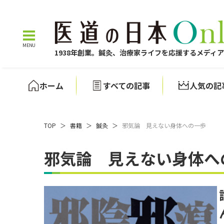
1938年創業。鍼灸、治療家ライフを応援するメディ
ホーム
すべての記事
人気の記
TOP
＞
書籍
＞
鍼灸
＞
邪気論 見えない身体への一歩
邪気論 見えない身体へ