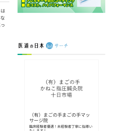
学は
えな
真っ
。
（有）まごの手まごの手マッ
サージ院
臨床経験者優遇！未経験者丁寧に指導い
たします！