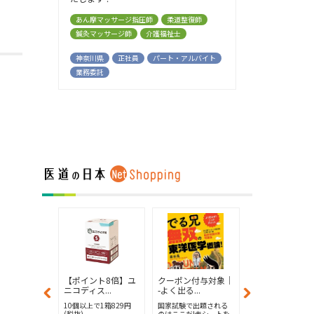
あん摩マッサージ指圧師
柔道整復師
鍼灸マッサージ師
介護福祉士
神奈川県
正社員
パート・アルバイト
業務委託
ン付与対象│
【ポイント8倍】ユ
クーポン付与対象│
クーポン付与対
...
ニコディス...
-よく出る...
-よく出る...
で出題される
10個以上で1箱829円
国家試験で出題される
国家試験で出題さ
だ!赤シートを
(税抜)
のはここだ!赤シートを
のはここだ!赤シー