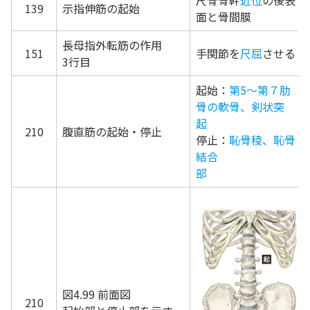
尺骨骨幹
近位
の後表
139
示指伸筋の起始
面と骨間膜
長母指外転筋の作用
151
手関節を
尺屈
させる
3行目
起始：
第5～第７肋
骨の軟骨、剣状突
起
210
腹直筋の起始・停止
停止：
恥骨稜、恥骨
結合
部
図4.99 前面図
210