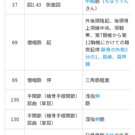
中殿
筋（
ちゅうでん
37
図1.43 側面図
きん）
外後頭隆起、後頭骨
上項線中央、項靱
帯、第7頚椎から第
69
僧帽筋 起
12胸椎にかけての棘
突起停
鎖骨の外側3
分の1、肩峰、肩甲
棘
69
僧帽筋 停
三角筋粗面
手関節（橈骨手根関節）
浅指
伸
130
屈曲（掌屈）
筋
手関節（橈骨手根関節）
130
深指
伸
筋
屈曲（掌屈）