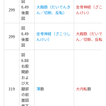
図
6.49
大殿筋（だいでんき
坐骨神経（ざこ
299
後面
ん／切断、反転）
んけい）
図
図
6.49
坐骨神経（ざこつし
大殿筋（だいで
299
後面
んけい）
ん／切断、反転
図
図
6.88
右股
関節
およ
び大
319
腿部
薄
筋
大内転
筋
の前
面図
最下