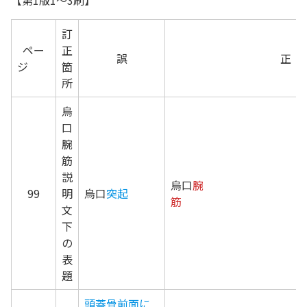
【第1版1～3刷】
訂
ペー
正
誤
正
ジ
箇
所
烏
口
腕
筋
説
烏口
腕
99
明
烏口
突起
筋
文
下
の
表
題
頭蓋骨前面に