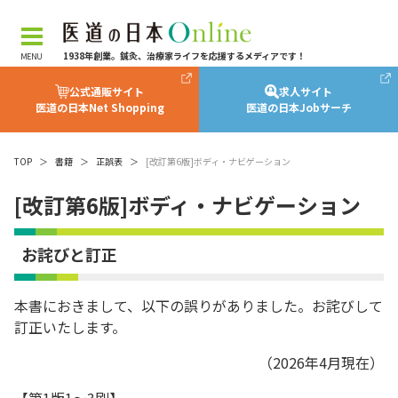
1938年創業。鍼灸、治療家ライフを応援するメディアです！
公式通販サイト
求人サイト
医道の日本Net Shopping
医道の日本Jobサーチ
TOP
＞
書籍
＞
正誤表
＞
[改訂第6版]ボディ・ナビゲーション
[改訂第6版]ボディ・ナビゲーション
お詫びと訂正
本書におきまして、以下の誤りがありました。お詫びして
訂正いたします。
（2026年4月現在）