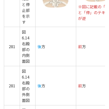
と停
※図に記載の「
止部
と「停」のテキ
を示
が逆
す
図
6.14
右殿
281
後
方
前
方
部の
内側
面図
図
6.14
右殿
281
後
方
前
方
部の
外側
面図