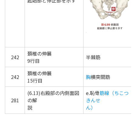
起始部と停止部を示す
頚椎の伸展
242
半棘筋
9行目
頚椎の伸展
242
胸
横突間筋
15行目
(6.13)右殿部の内側面図
e.恥骨
筋線（ちこつ
281
の解
きんせ
説
ん）