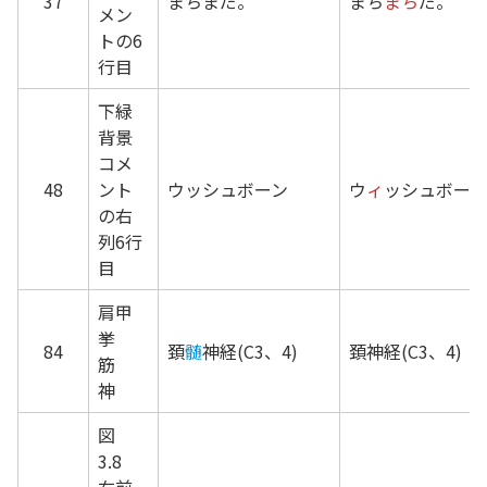
37
まちまだ。
まち
まち
だ。
メン
トの6
行目
下緑
背景
コメ
48
ント
ウッシュボーン
ウ
ィ
ッシュボーン
の右
列6行
目
肩甲
挙
84
頚
髄
神経(C3、4)
頚神経(C3、4)
筋
神
図
3.8