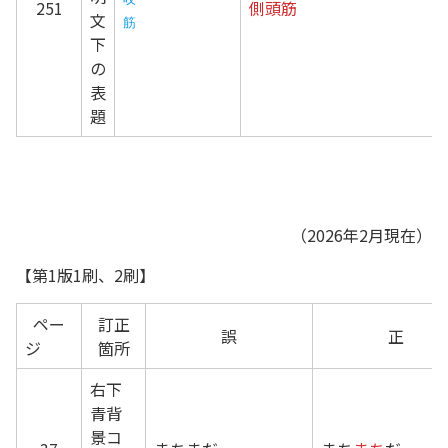
251
側頭筋
文
筋
下
の
表
題
（2026年2月現在）
【第1版1刷、2刷】
ペー
訂正
誤
正
ジ
箇所
右下
青背
景コ