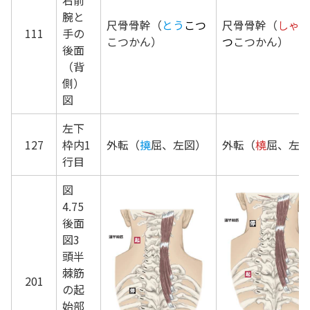
右前
腕と
尺骨骨幹（
とう
こつ
尺骨骨幹（
しゃ
111
手の
こつかん）
つ
こつかん
後面
（背
側）
図
左下
127
枠内1
外転（
撓
屈、左図）
外転（
橈
屈、左
行目
図
4.75
後面
図3
頭半
棘筋
201
の起
始部