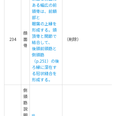
ある幅広の前
頭骨は、前額
部と
眼窩の上縁を
形成する。頭
顔
頂骨と関節で
234
面
（削
結合して、
骨
後頭前頭筋と
側頭筋
（p.251）の後
ろ縁に深在す
る冠状縫合を
形成する。
側
頭
筋
説
明
咬