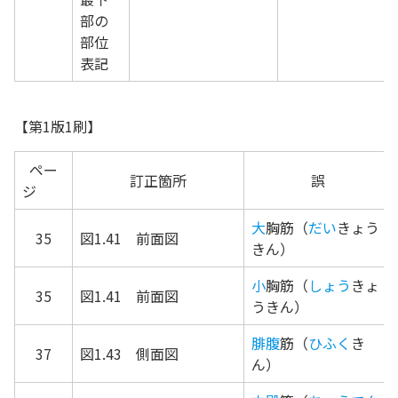
部の
部位
表記
【第1版1刷】
ペー
訂正箇所
誤
ジ
大
胸筋（
だい
きょう
35
図1.41 前面図
きん）
小
胸筋（
しょう
きょ
35
図1.41 前面図
うきん）
腓腹
筋（
ひふく
き
37
図1.43 側面図
ん）