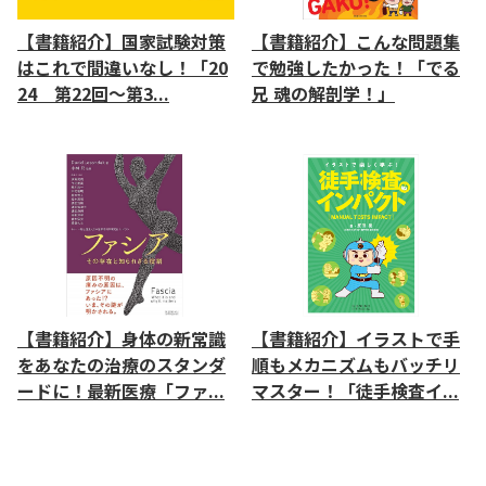
【書籍紹介】国家試験対策
【書籍紹介】こんな問題集
はこれで間違いなし！「20
で勉強したかった！「でる
24 第22回～第3...
兄 魂の解剖学！」
【書籍紹介】身体の新常識
【書籍紹介】イラストで手
をあなたの治療のスタンダ
順もメカニズムもバッチリ
ードに！最新医療「ファ...
マスター！「徒手検査イ...