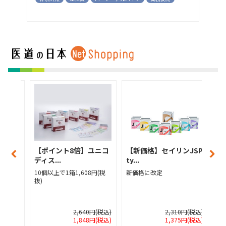
メディカ
【ポイント8倍】ユニコ
【新価格】セイリンJSP
【
ディス...
ty...
ィ
(税抜)
10個以上で1箱1,608円(税
新価格に改定
1
抜)
抜
0円(税込)
2,640円(税込)
2,310円(税込)
0円(税込)
1,848円(税込)
1,375円(税込)