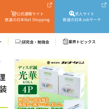
公式通販サイト
求人サイト
医道の日本Net Shopping
医道の日本Jobサーチ
ー
業界トピックス
研究会・勉強会
」
理
装