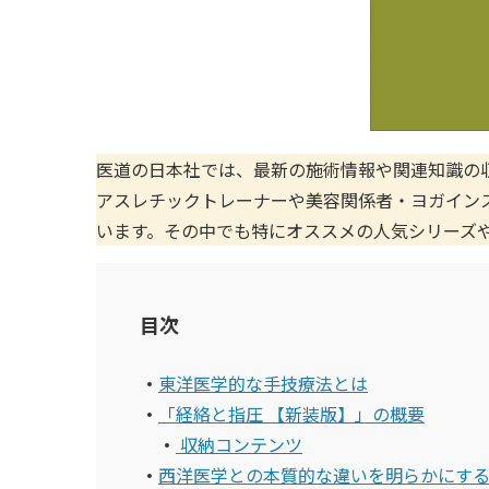
医道の日本社では、最新の施術情報や関連知識の
アスレチックトレーナーや美容関係者・ヨガインス
います。その中でも特にオススメの人気シリーズ
目次
東洋医学的な手技療法とは
「経絡と指圧 【新装版】」の概要
【ポイント8倍】NE
【新価格】パイオネ
収納コンテンツ
Oディス...
ックス(1...
西洋医学との本質的な違いを明らかにす
10個以上で1箱1,584円
10個以上で1箱1973円
(税抜)
(税込)