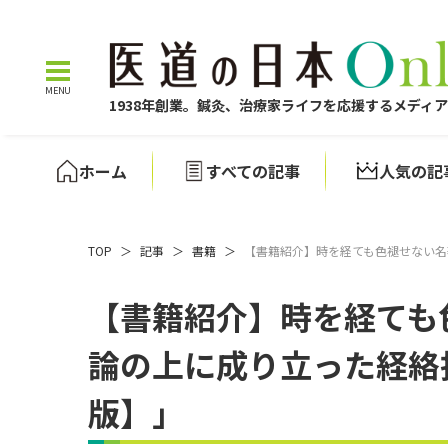
1938年創業。鍼灸、治療家ライフを応援するメディ
ホーム
すべての記事
人気の記
TOP
＞
記事
＞
書籍
＞
【書籍紹介】時を経ても色褪せない名
【書籍紹介】時を経ても
論の上に成り立った経絡
版】」