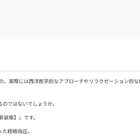
生の強い味方!生理学...
活用して苦手な「病
活用して
理...
洋...
3,520円(税込)
2,750円(税込)
1,430円(税込)
858円(税込)
の、実際には西洋医学的なアプローチやリラクゼーション的な
るのではないでしょうか。
新装版】」です。
った経絡指圧。