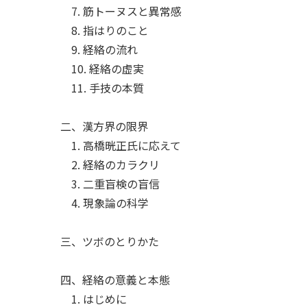
7. 筋トーヌスと異常感
8. 指はりのこと
9. 経絡の流れ
10. 経絡の虚実
11. 手技の本質
二、漢方界の限界
1. 高橋晄正氏に応えて
2. 経絡のカラクリ
3. 二重盲検の盲信
4. 現象論の科学
三、ツボのとりかた
四、経絡の意義と本態
1. はじめに