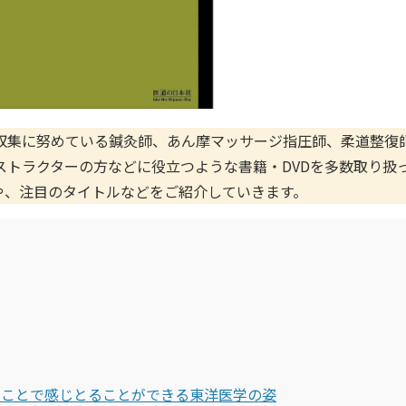
収集に努めている鍼灸師、あん摩マッサージ指圧師、柔道整復
トラクターの方などに役立つような書籍・DVDを多数取り扱
や、注目のタイトルなどをご紹介していきます。
クーポン付与対象│
クーポン付与対象│
【ポイント8倍】ユ
クーポ
-よく出る...
-よく出る...
ニコディス...
-よく出る
ることで感じとることができる東洋医学の姿
国家試験で出題される
国家試験で出題される
10個以上で1箱829円
国家試験
のはここだ!学生・受験
のはここだ!赤シートを
(税抜)
のはここ