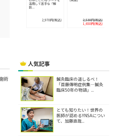
苦手な「東
活用して苦手な「解
剖...
2,750円(税込)
2,970円(税込)
2,530円(税込)
2,640円
1,650円(税込)
1,848円
人気記事
施術
鍼灸臨床の道しるべ！
「首藤傳明症例集―鍼灸
臨床50年の物語」...
とても知りたい！世界の
医師が認めるYNSAについ
て、加藤直哉...