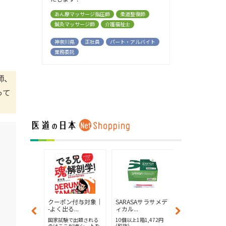
あん摩マッサージ指圧師
柔道整復師
鍼灸マッサージ師
介護福祉士
神奈川県
正社員
パート・アルバイト
業務委託
師、
って
ン付与対象│
クーポン付与対象│
SARASAサラサメデ
【ポイント8倍
...
-よく出る...
ィカル...
ニコディス...
で出題される
国家試験で出題される
10個以上1箱1,472円
10個以上で1箱1,6
だ!赤シートを
のはここだ!赤シートを
(税抜)
(税抜)