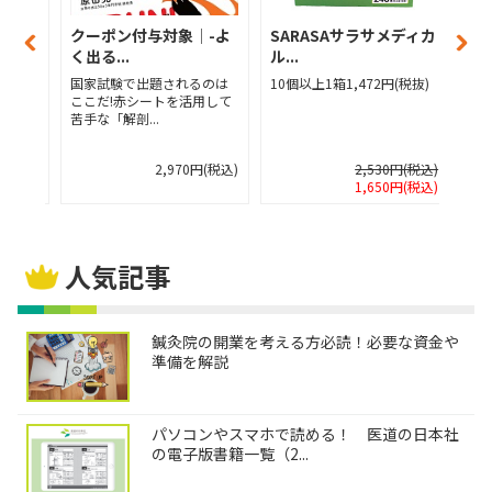
│-よ
クーポン付与対象│-よ
SARASAサラサメディカ
【
く出る...
ル...
ディ
るのは
国家試験で出題されるのは
10個以上1箱1,472円(税抜)
10
用して
ここだ!赤シートを活用して
抜)
苦手な「解剖...
円(税込)
2,970円(税込)
2,530円(税込)
1,650円(税込)
人気記事
鍼灸院の開業を考える方必読！必要な資金や
準備を解説
パソコンやスマホで読める！ 医道の日本社
の電子版書籍一覧（2...