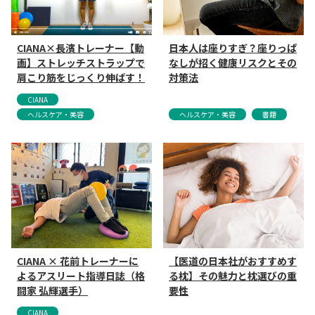
CIANA×長濱トレーナー【動
日本人は座りすぎ？座りっぱ
画】ストレッチストラップで
なしが招く健康リスクとその
肩こり筋をじっくり伸ばす！
対策法
CIANA
ヘルスケア・美容
ヘルスケア・美容
書籍
CIANA × 花前トレーナーに
【医道の日本社がおすすめす
よるアスリート指導日誌（格
る枕】その魅力と枕選びの重
闘家 弘輝選手）
要性
CIANA