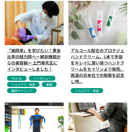
「美顔率」を学びたい！黄金
アルコール配合のプロテジェ
比率の魅力顔へー解剖機能か
ハンドクリーム。1本で手指
らの美容鍼ー 土門奏先生に
をキレイに潤い保つハンドク
インタビューしました！
リームをセイリンより発売。
医道の日本社での取扱を記念
Pick Up
インタビュー
し特...
ヘルスケア・美容
書籍
臨床テクニック
ヘルスケア・美容