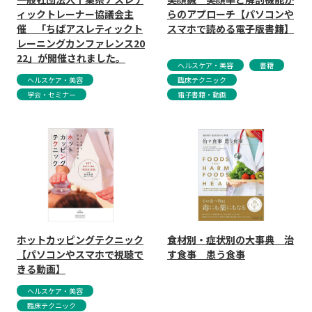
ィックトレーナー協議会主
らのアプローチ【パソコンや
催 「ちばアスレティックト
スマホで読める電子版書籍】
レーニングカンファレンス20
22」が開催されました。
ヘルスケア・美容
書籍
ヘルスケア・美容
臨床テクニック
学会・セミナー
電子書籍・動画
ホットカッピングテクニック
食材別・症状別の大事典 治
【パソコンやスマホで視聴で
す食事 患う食事
きる動画】
ヘルスケア・美容
臨床テクニック