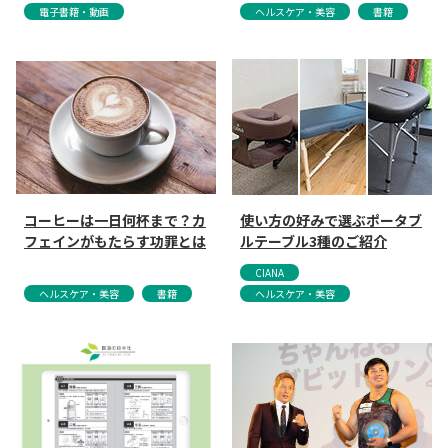
電子書籍・動画
ヘルスケア・美容
書籍
コーヒーは一日何杯まで？カ
使い方の好みで選ぶポータブ
フェインがもたらす功罪とは
ルテーブル3種のご紹介
CIANA
ヘルスケア・美容
書籍
ヘルスケア・美容