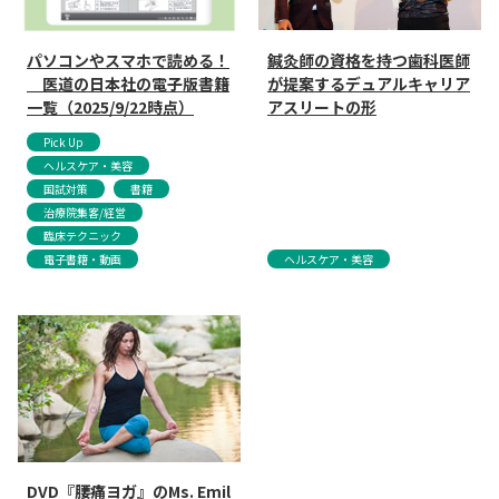
パソコンやスマホで読める！
鍼灸師の資格を持つ歯科医師
医道の日本社の電子版書籍
が提案するデュアルキャリア
一覧（2025/9/22時点）
アスリートの形
Pick Up
ヘルスケア・美容
国試対策
書籍
治療院集客/経営
臨床テクニック
電子書籍・動画
ヘルスケア・美容
DVD『腰痛ヨガ』のMs. Emil