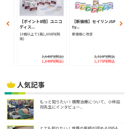
メディカ
【ポイント8倍】ユニコ
【新価格】セイリンJSP
【
ディス...
ty...
ィ
(税抜)
10個以上で1箱1,608円(税
新価格に改定
1
抜)
抜
0円(税込)
2,640円(税込)
2,310円(税込)
0円(税込)
1,848円(税込)
1,375円(税込)
人気記事
もっと知りたい！積聚治療について、小林詔
司先生にインタビュー...
とても知りたい！世界の医師が認めるYNSA