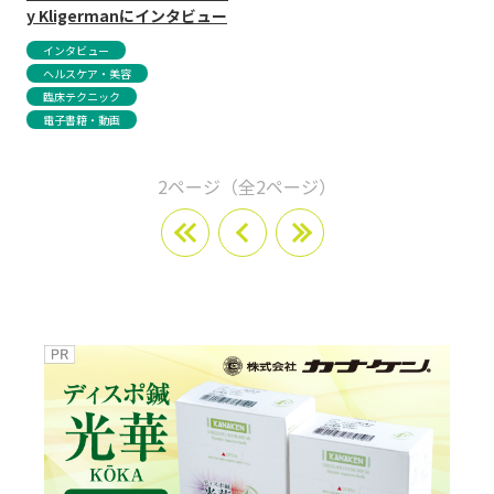
y Kligermanにインタビュー
インタビュー
ヘルスケア・美容
臨床テクニック
電子書籍・動画
2ページ（全2ページ）
最
最
初
後
の
の
ペ
ペ
ー
ー
ジ
ジ