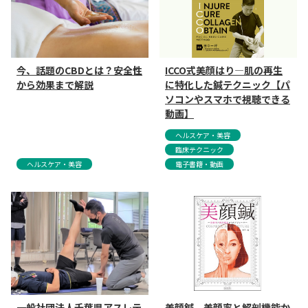
今、話題のCBDとは？安全性
ICCO式美顔はり―肌の再生
から効果まで解説
に特化した鍼テクニック【パ
ソコンやスマホで視聴できる
動画】
ヘルスケア・美容
臨床テクニック
ヘルスケア・美容
電子書籍・動画
一般社団法人千葉県アスレテ
美顔鍼 美顔率と解剖機能か